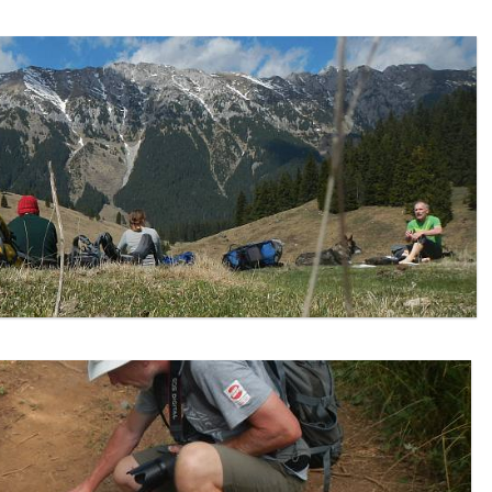
Primus_Logo_RGB
SealSkinz