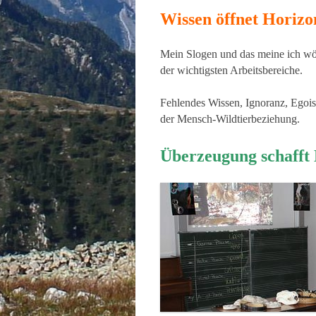
Wissen öffnet Horizo
Mein Slogen und das meine ich wör
der wichtigsten Arbeitsbereiche.
Fehlendes Wissen, Ignoranz, Egois
der Mensch-Wildtierbeziehung.
Überzeugung schafft