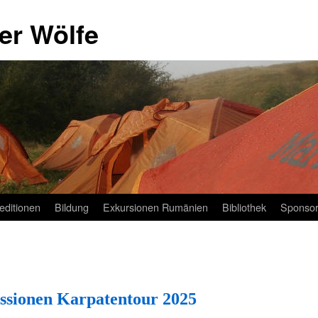
er Wölfe
editionen
Bildung
Exkursionen Rumänien
Bibliothek
Sponso
ssionen Karpatentour 2025