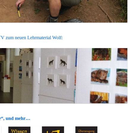
TV zum neuen Lehrmaterial Wolf:
fe“, und mehr…